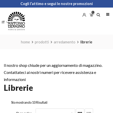
Skip
Cogli l’attimo e segui le nostre promozioni
to
0
content
IT
home
prodotti
arredamento
librerie
Il nostro shop chiude per un aggiornamento di magazzino.
Contattateci ai nostri numeri per ricevere assistenza e
informazioni
Librerie
Sto mostrando 10 Risultati