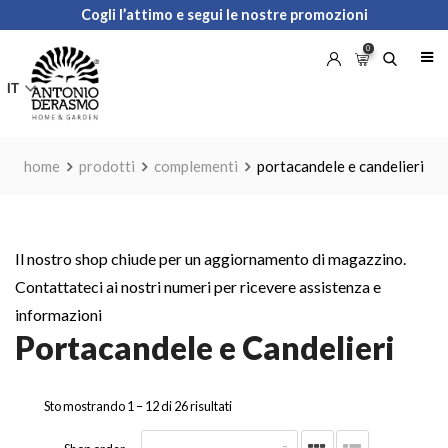
Skip
Cogli l’attimo e segui le nostre promozioni
to
0
content
IT
home
prodotti
complementi
portacandele e candelieri
Il nostro shop chiude per un aggiornamento di magazzino.
Contattateci ai nostri numeri per ricevere assistenza e
informazioni
Portacandele e Candelieri
Sto mostrando 1 –
12
di 26 risultati