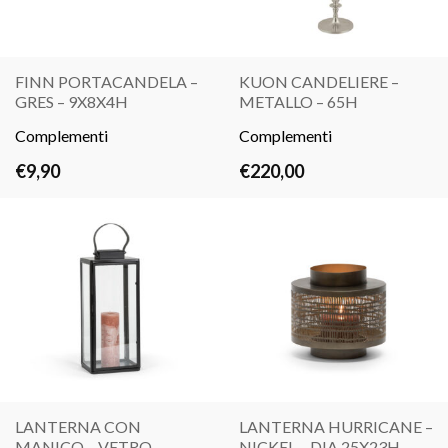
FINN PORTACANDELA –
KUON CANDELIERE –
GRES – 9X8X4H
METALLO – 65H
LEGGI
LEGGI
Complementi
TUTTO
Complementi
TUTTO
€
9,90
€
220,00
LANTERNA CON
LANTERNA HURRICANE –
MANICO – VETRO –
NICKEL – DIA.25X23H