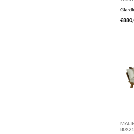
Giardi
€
880,
MALIB
80X2