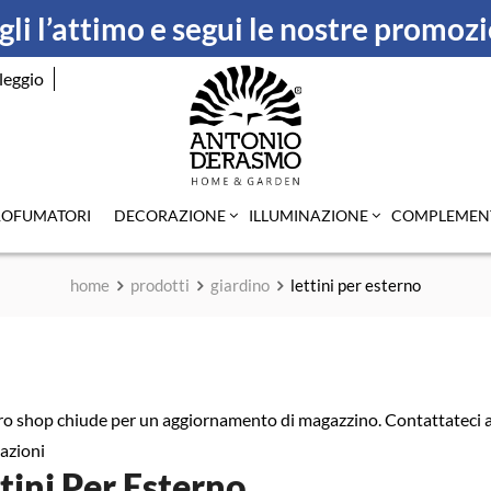
li l’attimo e segui le nostre promoz
leggio
ROFUMATORI
DECORAZIONE
ILLUMINAZIONE
COMPLEMEN
home
prodotti
giardino
lettini per esterno
tro shop chiude per un aggiornamento di magazzino. Contattateci ai
azioni
tini Per Esterno