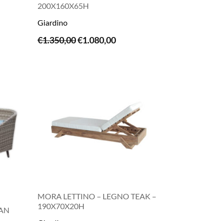
200X160X65H
Giardino
LEGGI TUTTO
Il
Il
€
1.350,00
€
1.080,00
prezzo
prezzo
originale
attuale
era:
è:
€1.350,00.
€1.080,00.
MORA LETTINO – LEGNO TEAK –
190X70X20H
AN