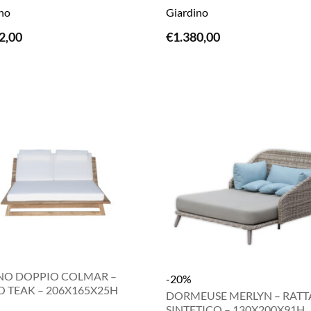
no
Giardino
LEGGI TUTTO
LEGGI TUTTO
2,00
€
1.380,00
INO DOPPIO COLMAR –
-20%
 TEAK – 206X165X25H
DORMEUSE MERLYN – RATT
SINTETICO – 130X200X91H