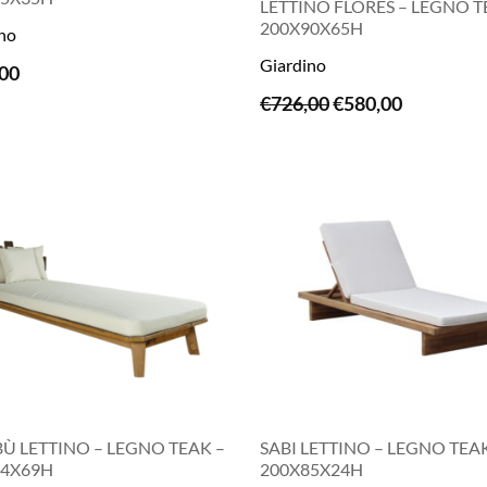
LETTINO FLORES – LEGNO T
200X90X65H
no
LEGGI TUTTO
Giardino
00
LEGGI TUTTO
Il
Il
€
726,00
€
580,00
prezzo
prezzo
originale
attuale
era:
è:
€726,00.
€580,00.
Ù LETTINO – LEGNO TEAK –
SABI LETTINO – LEGNO TEA
14X69H
200X85X24H