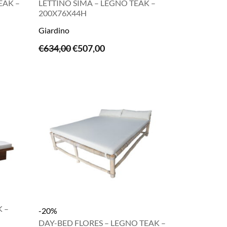
EAK –
LETTINO SIMA – LEGNO TEAK –
200X76X44H
Giardino
LEGGI TUTTO
Il
Il
€
634,00
€
507,00
prezzo
prezzo
originale
attuale
era:
è:
€634,00.
€507,00.
K –
-20%
DAY-BED FLORES – LEGNO TEAK –