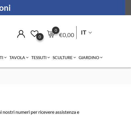
ioni
0
IT
€
0,00
0
TI
TAVOLA
TESSUTI
SCULTURE
GIARDINO
 nostri numeri per ricevere assistenza e