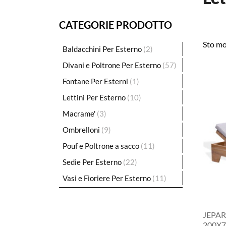
CATEGORIE PRODOTTO
Sto mo
Baldacchini Per Esterno
(2)
Divani e Poltrone Per Esterno
(57)
Fontane Per Esterni
(1)
Lettini Per Esterno
(10)
Macrame'
(3)
Ombrelloni
(9)
Pouf e Poltrone a sacco
(11)
Sedie Per Esterno
(22)
Vasi e Fioriere Per Esterno
(11)
JEPAR
200X