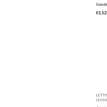
Giardi
€
1.52
LETT
LEGNO