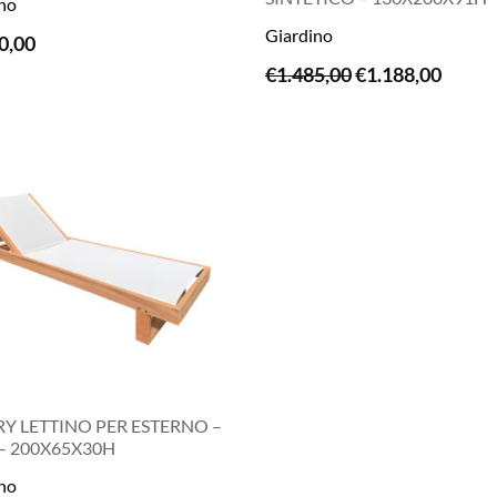
no
LEGGI TUTTO
Giardino
0,00
LEGGI TUTTO
Il
Il
€
1.485,00
€
1.188,00
prezzo
prezz
originale
attual
era:
è:
€1.485,00.
€1.188
Y LETTINO PER ESTERNO –
– 200X65X30H
no