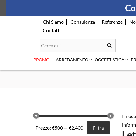
Skip
Cog
to
content
Chi Siamo
Consulenza
Referenze
No
Contatti
PROMO
ARREDAMENTO
OGGETTISTICA
P
Il nos
inform
Prezzo:
€500
—
€2.400
Filtra
Let