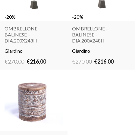
-20%
-20%
OMBRELLONE –
OMBRELLONE –
BALINESE –
BALINESE –
LEGGI
LEGGI
DIA.200X248H
DIA.200X248H
TUTTO
TUTTO
Giardino
Giardino
Il
Il
Il
Il
€
270,00
€
216,00
€
270,00
€
216,00
prezzo
prezzo
prezzo
prezzo
originale
attuale
originale
attuale
era:
è:
era:
è:
€270,00.
€216,00.
€270,00.
€216,00.