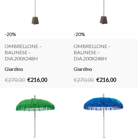
-20%
-20%
OMBRELLONE –
OMBRELLONE –
BALINESE –
BALINESE –
LEGGI
LEGGI
DIA.200X248H
DIA.200X248H
TUTTO
TUTTO
Giardino
Giardino
Il
Il
Il
Il
€
270,00
€
216,00
€
270,00
€
216,00
prezzo
prezzo
prezzo
prezzo
originale
attuale
originale
attuale
era:
è:
era:
è:
€270,00.
€216,00.
€270,00.
€216,00.