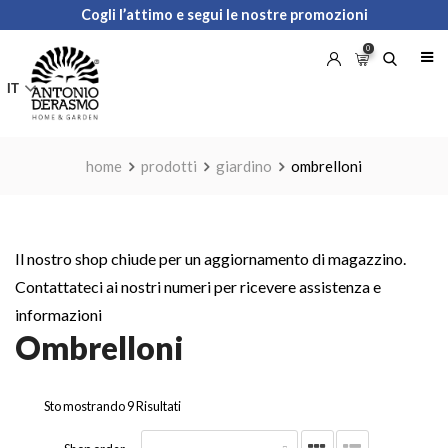
Skip
Cogli l’attimo e segui le nostre promozioni
to
0
content
IT
home
prodotti
giardino
ombrelloni
Il nostro shop chiude per un aggiornamento di magazzino.
Contattateci ai nostri numeri per ricevere assistenza e
informazioni
Ombrelloni
Sto mostrando 9 Risultati