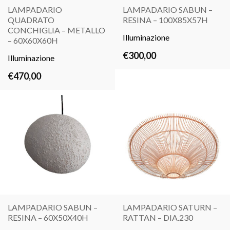
LAMPADARIO
LAMPADARIO SABUN –
QUADRATO
RESINA – 100X85X57H
LEGGI
LEGGI
CONCHIGLIA – METALLO
TUTTO
Illuminazione
TUTTO
– 60X60X60H
€
300,00
Illuminazione
€
470,00
LAMPADARIO SABUN –
LAMPADARIO SATURN –
RESINA – 60X50X40H
RATTAN – DIA.230
LEGGI
LEGGI