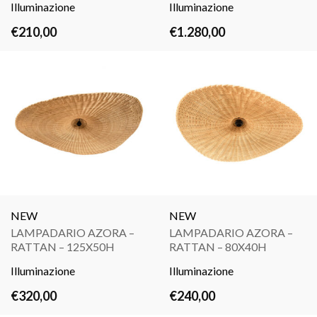
Illuminazione
TUTTO
Illuminazione
TUTTO
€
210,00
€
1.280,00
NEW
NEW
LAMPADARIO AZORA –
LAMPADARIO AZORA –
LEGGI
LEGGI
RATTAN – 125X50H
RATTAN – 80X40H
TUTTO
TUTTO
Illuminazione
Illuminazione
€
320,00
€
240,00