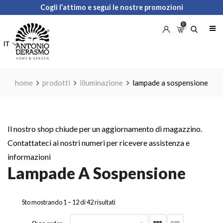
Skip
Cogli l’attimo e segui le nostre promozioni
to
0
content
IT
home
prodotti
illuminazione
lampade a sospensione
Il nostro shop chiude per un aggiornamento di magazzino.
Contattateci ai nostri numeri per ricevere assistenza e
informazioni
Lampade A Sospensione
Sto mostrando 1 –
12
di 42 risultati