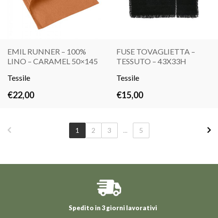
EMIL RUNNER – 100%
FUSE TOVAGLIETTA –
LINO – CARAMEL 50×145
TESSUTO – 43X33H
LEGGI
LEGGI
Tessile
TUTTO
Tessile
TUTTO
€
22,00
€
15,00
1
2
3
...
5
Spedito in 3 giorni lavorativi