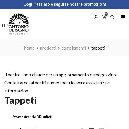
Skip
Cogli l’attimo e segui le nostre promozioni
to
0
content
IT
home
prodotti
complementi
tappeti
Il nostro shop chiude per un aggiornamento di magazzino.
Contattateci ai nostri numeri per ricevere assistenza e
informazioni
Tappeti
Sto mostrando 3 Risultati