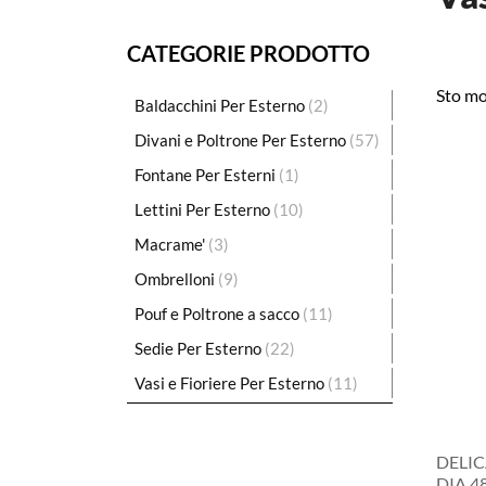
CATEGORIE PRODOTTO
Sto mo
Baldacchini Per Esterno
(2)
Divani e Poltrone Per Esterno
(57)
Fontane Per Esterni
(1)
Lettini Per Esterno
(10)
Macrame'
(3)
Ombrelloni
(9)
Pouf e Poltrone a sacco
(11)
Sedie Per Esterno
(22)
Vasi e Fioriere Per Esterno
(11)
DELIC
DIA.4