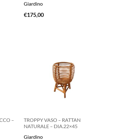
Giardino
€
175,00
LEGGI TUTTO
OCCO –
TROPPY VASO – RATTAN
NATURALE – DIA.22×45
Giardino