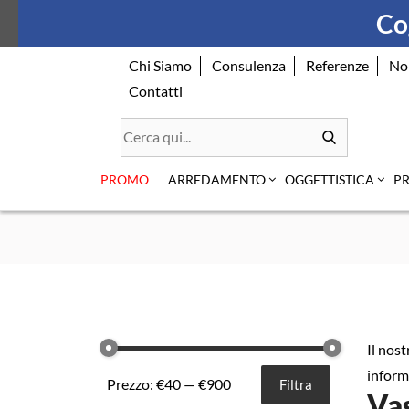
Skip
Cog
to
content
Chi Siamo
Consulenza
Referenze
No
Contatti
PROMO
ARREDAMENTO
OGGETTISTICA
P
Il nos
inform
Prezzo:
€40
—
€900
Filtra
Vas