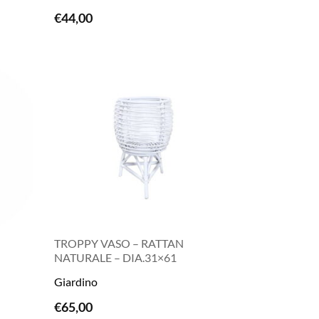
LEGGI TUTTO
€
44,00
TROPPY VASO – RATTAN
NATURALE – DIA.31×61
Giardino
LEGGI TUTTO
€
65,00