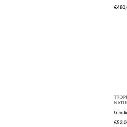
€
480,
TROPP
NATUR
Giardi
€
53,0