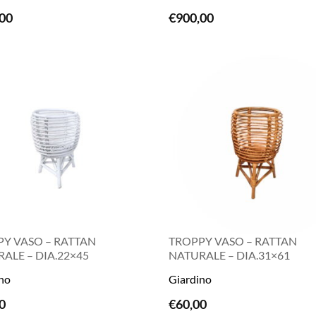
LEGGI TUTTO
LEGGI TUTTO
00
€
900,00
Y VASO – RATTAN
TROPPY VASO – RATTAN
ALE – DIA.22×45
NATURALE – DIA.31×61
no
Giardino
LEGGI TUTTO
LEGGI TUTTO
0
€
60,00