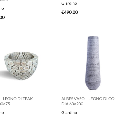
Giardino
no
€
490,00
LEGGI TUTTO
LEGGI TUTTO
00
– LEGNO DI TEAK –
ALBES VASO – LEGNO DI C
00×75
DIA.60×200
no
Giardino