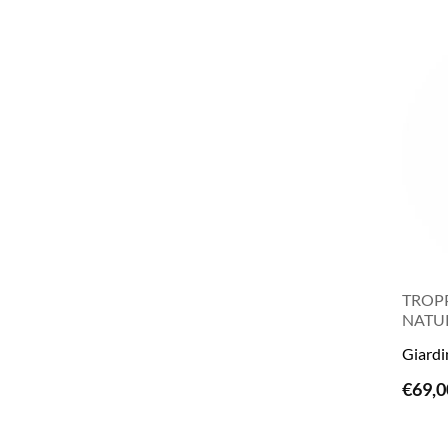
TROPP
NATUR
Giardi
€
69,0