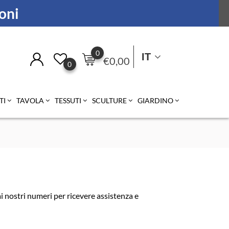
ioni
0
IT
€
0,00
0
TI
TAVOLA
TESSUTI
SCULTURE
GIARDINO
 nostri numeri per ricevere assistenza e