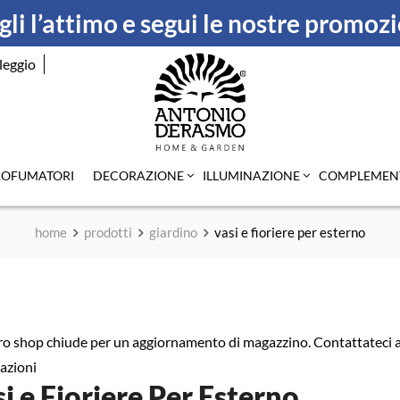
li l’attimo e segui le nostre promoz
leggio
ROFUMATORI
DECORAZIONE
ILLUMINAZIONE
COMPLEMEN
home
prodotti
giardino
vasi e fioriere per esterno
tro shop chiude per un aggiornamento di magazzino. Contattateci ai
azioni
i e Fioriere Per Esterno