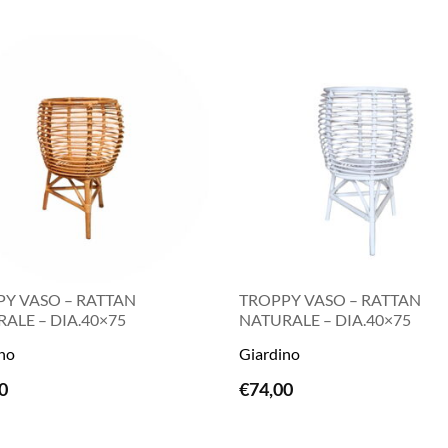
Y VASO – RATTAN
TROPPY VASO – RATTAN
ALE – DIA.40×75
NATURALE – DIA.40×75
no
Giardino
LEGGI TUTTO
LEGGI TUTTO
0
€
74,00