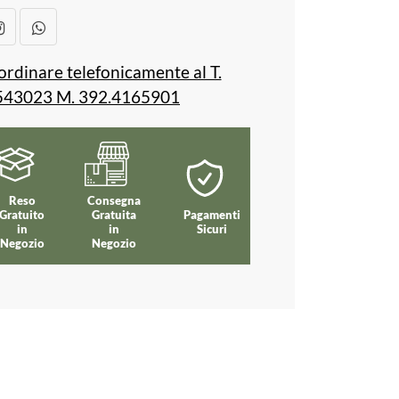
ordinare telefonicamente al T.
543023 M. 392.4165901
Reso
Consegna
Gratuito
Gratuita
Pagamenti
in
in
Sicuri
Negozio
Negozio