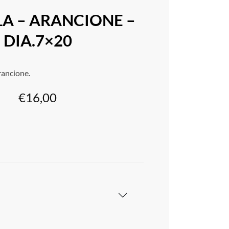
A – ARANCIONE –
DIA.7×20
rancione.
€
16,00