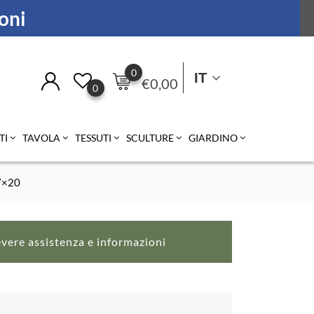
ioni
0
IT
€
0,00
0
TI
TAVOLA
TESSUTI
SCULTURE
GIARDINO
.7×20
evere assistenza e informazioni