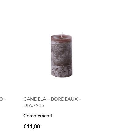
O –
CANDELA – BORDEAUX –
DIA.7×15
Complementi
LEGGI TUTTO
€
11,00