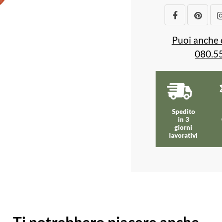
Puoi anche 
080.5
Spedito
in 3
giorni
lavorativi
Ti potrebbero piacere anche...