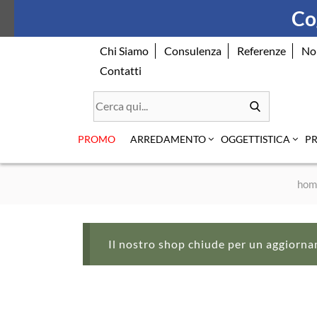
Skip
Cog
to
content
Chi Siamo
Consulenza
Referenze
No
Contatti
PROMO
ARREDAMENTO
OGGETTISTICA
P
hom
Il nostro shop chiude per un aggiorna