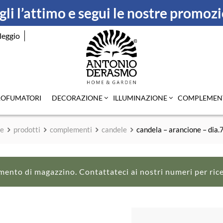
li l’attimo e segui le nostre promoz
leggio
ROFUMATORI
DECORAZIONE
ILLUMINAZIONE
COMPLEMEN
e
prodotti
complementi
candele
candela – arancione – dia
mento di magazzino. Contattateci ai nostri numeri per ric