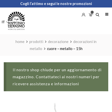
Skip
Cogli l’attimo e segui le nostre promozioni
to
0
content
IT
home
prodotti
decorazione
decorazioni in
metallo
cuore – metallo – 15h
Il nostro shop chiude per un aggiornamento di
magazzino. Contattateci ai nostri numeri per
ricevere assistenza e informazioni