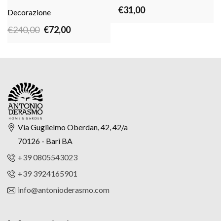
LEGGI TUTTO
LEGGI TUTTO
€
31,00
Decorazione
Il
Il
€
240,00
€
72,00
prezzo
prezzo
originale
attuale
era:
è:
€240,00.
€72,00.
Via Guglielmo Oberdan, 42, 42/a
70126 - Bari BA
+39 0805543023
+39 3924165901
info@antonioderasmo.com