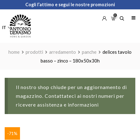
Skip
Cogli l’attimo e segui le nostre promozioni
to
0
content
IT
home
prodotti
arredamento
panche
delices tavolo
basso – zinco – 180x50x30h
Il nostro shop chiude per un aggiornamento di
magazzino. Contattateci ai nostri numeri per
ricevere assistenza e informazioni
-71%