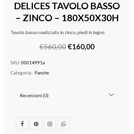
DELICES TAVOLO BASSO
– ZINCO – 180X50X30H
Tavolo basso realizzato in zinco, piedi in legno.
Il
Il
€
560,00
€
160,00
prezzo
prezzo
originale
attuale
SKU:
00014991a
era:
è:
Categoria:
Panche
€560,00.
€160,00.
Recensioni (0)