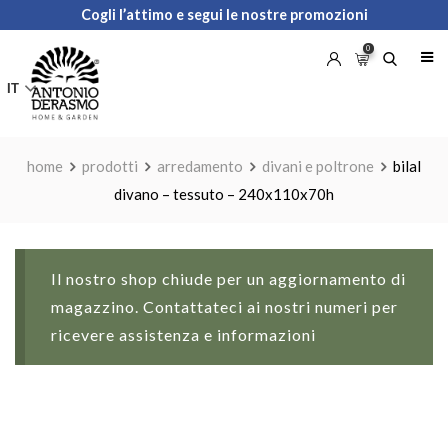
Skip
Cogli l’attimo e segui le nostre promozioni
to
0
content
IT
home
prodotti
arredamento
divani e poltrone
bilal
divano – tessuto – 240x110x70h
Il nostro shop chiude per un aggiornamento di
magazzino. Contattateci ai nostri numeri per
ricevere assistenza e informazioni