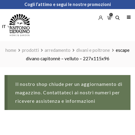
Skip
Cogli l’attimo e segui le nostre promozioni
to
0
content
IT
home
prodotti
arredamento
divani e poltrone
escape
divano capitonnè – velluto – 227x115x96
Il nostro shop chiude per un aggiornamento di
magazzino. Contattateci ai nostri numeri per
ricevere assistenza e informazioni