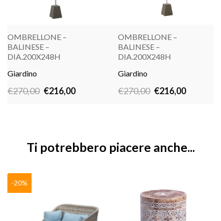
OMBRELLONE –
OMBRELLONE –
BALINESE –
BALINESE –
DIA.200X248H
DIA.200X248H
LEGGI TUTTO
LEGGI TUTTO
Giardino
Giardino
Il
Il
Il
Il
€
270,00
€
216,00
€
270,00
€
216,00
prezzo
prezzo
prezzo
prezzo
originale
attuale
originale
attuale
era:
è:
era:
è:
€270,00.
€216,00.
€270,00.
€216,00.
Ti potrebbero piacere anche...
-20%