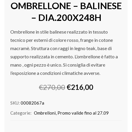
OMBRELLONE – BALINESE
– DIA.200X248H
Ombrellone in stile balinese realizzato in tessuto
tecnico per esterni di colore rosso, frange in cotone
macramè. Struttura con raggi in legno teak, base di
supporto realizzata in cemento. L’ombrellone è fatto a
mano , ogni pezzo è unico. Si consiglia di evitare
l’esposizione a condizioni climatiche avverse.
Il
Il
€
270,00
€
216,00
prezzo
prezzo
originale
attuale
SKU:
00082067a
era:
è:
Categorie:
Ombrelloni
,
Promo valide fino al 27.09
€270,00.
€216,00.