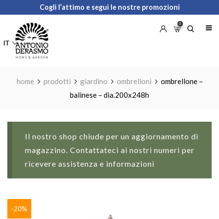
Skip
Cogli l’attimo e segui le nostre promozioni
to
0
content
IT
home
prodotti
giardino
ombrelloni
ombrellone –
balinese – dia.200x248h
Il nostro shop chiude per un aggiornamento di
magazzino. Contattateci ai nostri numeri per
ricevere assistenza e informazioni
-20%