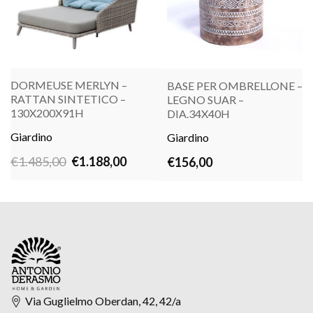
DORMEUSE MERLYN –
BASE PER OMBRELLONE –
RATTAN SINTETICO –
LEGNO SUAR –
130X200X91H
DIA.34X40H
LEGGI TUTTO
LEGGI TUTTO
Giardino
Giardino
Il
Il
€
1.485,00
€
1.188,00
€
156,00
prezzo
prezzo
originale
attuale
era:
è:
€1.485,00.
€1.188,00.
Via Guglielmo Oberdan, 42, 42/a