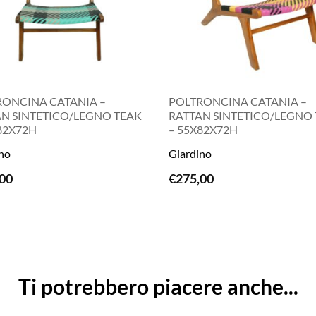
RONCINA CATANIA –
POLTRONCINA CATANIA –
N SINTETICO/LEGNO TEAK
RATTAN SINTETICO/LEGNO
82X72H
– 55X82X72H
LEGGI TUTTO
LEGGI TUTTO
no
Giardino
00
€
275,00
Ti potrebbero piacere anche...