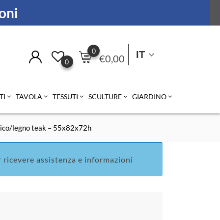
ioni
0
IT
€
0,00
0
TI
TAVOLA
TESSUTI
SCULTURE
GIARDINO
etico/legno teak – 55x82x72h
 ricevere assistenza e informazioni