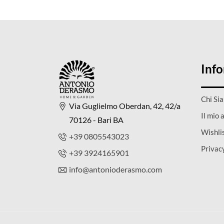
era:
è:
€1.399,00.
€1.119,00.
Inf
Chi Si
Via Guglielmo Oberdan, 42, 42/a
Il mio 
70126 - Bari BA
Wishli
+39 0805543023
Privac
+39 3924165901
info@antonioderasmo.com