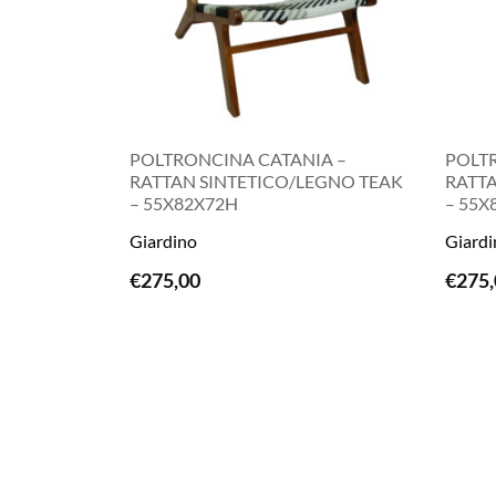
POLTRONCINA CATANIA –
POLT
RATTAN SINTETICO/LEGNO TEAK
RATTA
– 55X82X72H
– 55X
LEGGI TUTTO
Giardino
Giardi
€
275,00
€
275,