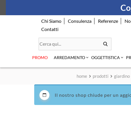
Skip
Cog
to
content
Chi Siamo
Consulenza
Referenze
No
Contatti
PROMO
ARREDAMENTO
OGGETTISTICA
P
home
prodotti
giardino
Il nostro shop chiude per un aggi