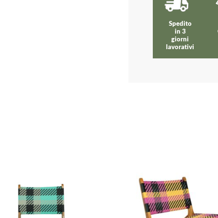
Spedito
in 3
giorni
lavorativi