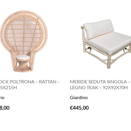
OCK POLTRONA – RATTAN –
MERIDE SEDUTA SINGOLA –
65X215H
LEGNO TEAK – 92X92X70H
no
Giardino
LEGGI TUTTO
LEGGI TUTTO
8,00
€
445,00