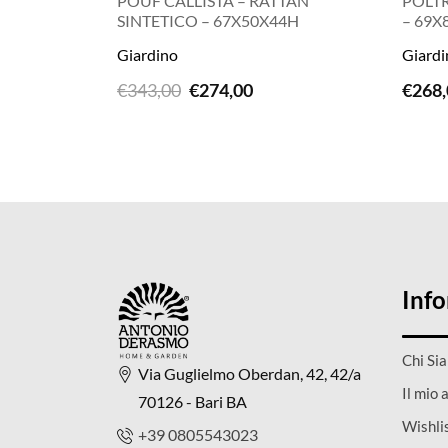
POUF CALLISTA – RATTAN
POLT
SINTETICO – 67X50X44H
– 69X
Giardino
Giardi
LEGGI TUTTO
Il
Il
€
343,00
€
274,00
€
268,
prezzo
prezzo
originale
attuale
era:
è:
€343,00.
€274,00.
Inf
Chi Si
Via Guglielmo Oberdan, 42, 42/a
Il mio 
70126 - Bari BA
Wishli
+39 0805543023