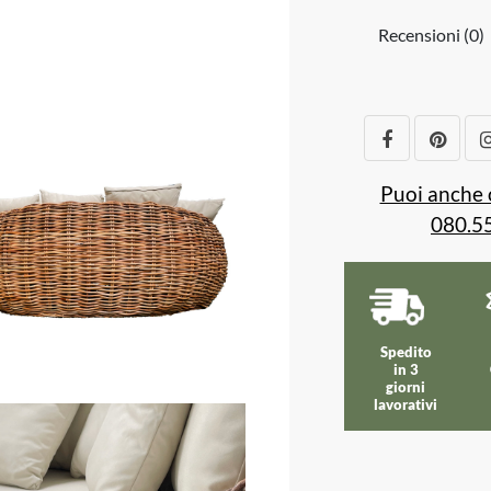
Recensioni (0)
Puoi anche 
080.5
Spedito
in 3
giorni
lavorativi