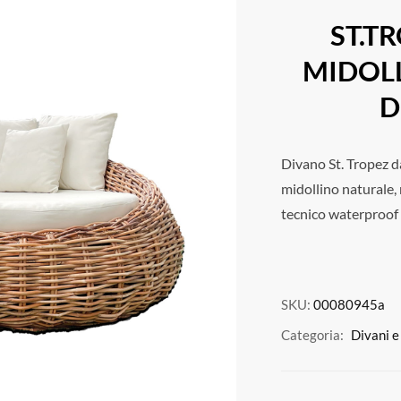
ST.T
MIDOL
D
Divano St. Tropez da
midollino naturale, 
tecnico waterproof 
SKU:
00080945a
Categoria:
Divani e