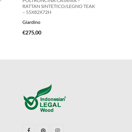
–
POLTRONCINA CATANIA –
RATTAN SINTETICO/LEGNO TEAK
– 55X82X72H
LEGGI TUTTO
Giardino
€
275,00