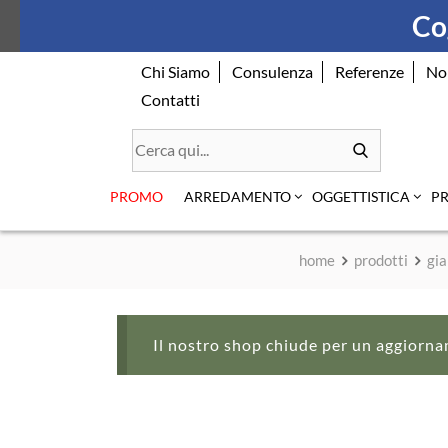
Skip
Cog
to
content
Chi Siamo
Consulenza
Referenze
No
Contatti
PROMO
ARREDAMENTO
OGGETTISTICA
P
home
prodotti
gia
Il nostro shop chiude per un aggiorna