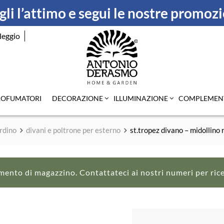
li l’attimo e segui le nostre promoz
leggio
ROFUMATORI
DECORAZIONE
ILLUMINAZIONE
COMPLEMEN
rdino
divani e poltrone per esterno
st.tropez divano – midollino
mento di magazzino. Contattateci ai nostri numeri per ric