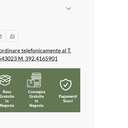
ordinare telefonicamente al T.
543023 M. 392.4165901
Reso
Consegna
Gratuito
Gratuita
Pagamenti
in
in
Sicuri
Negozio
Negozio