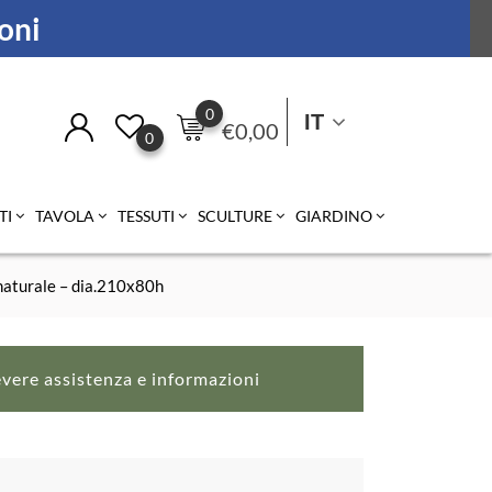
ioni
0
IT
€
0,00
0
TI
TAVOLA
TESSUTI
SCULTURE
GIARDINO
 naturale – dia.210x80h
evere assistenza e informazioni