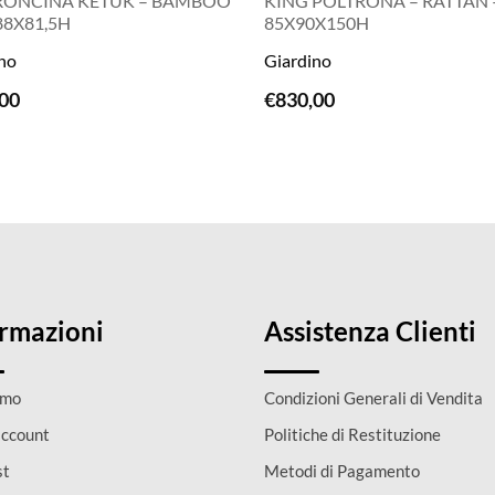
RONCINA KETUK – BAMBOO
KING POLTRONA – RATTAN 
88X81,5H
85X90X150H
no
Giardino
LEGGI TUTTO
LEGGI TUTTO
00
€
830,00
ormazioni
Assistenza Clienti
amo
Condizioni Generali di Vendita
account
Politiche di Restituzione
st
Metodi di Pagamento