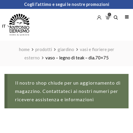
Skip
Cogli l’attimo e segui le nostre promozioni
to
0
content
IT
home
prodotti
giardino
vasi e fioriere per
esterno
vaso – legno di teak – dia.70×75
Il nostro shop chiude per un aggiornamento di
magazzino. Contattateci ai nostri numeri per
ricevere assistenza e informazioni