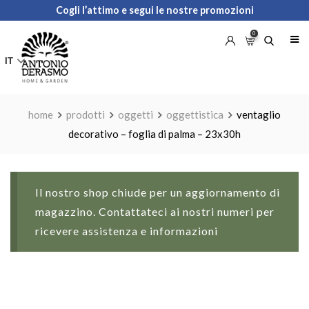
Skip
Cogli l’attimo e segui le nostre promozioni
to
0
content
IT
home
prodotti
oggetti
oggettistica
ventaglio
decorativo – foglia di palma – 23x30h
Il nostro shop chiude per un aggiornamento di
magazzino. Contattateci ai nostri numeri per
ricevere assistenza e informazioni